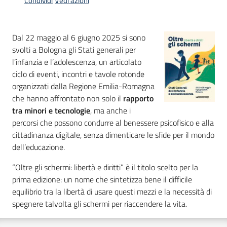
Condividi
Vedi azioni
Argomenti
Dal 22 maggio al 6 giugno 2025 si sono
svolti a Bologna gli Stati generali per
l’infanzia e l’adolescenza, un articolato
ciclo di eventi, incontri e tavole rotonde
organizzati dalla Regione Emilia-Romagna
Campagne
che hanno affrontato non solo il
rapporto
di
tra minori e tecnologie
, ma anche i
comunicazione
percorsi che possono condurre al benessere psicofisico e alla
cittadinanza digitale, senza dimenticare le sfide per il mondo
dell’educazione.
Seguici
“Oltre gli schermi: libertà e diritti” è il titolo scelto per la
su
prima edizione: un nome che sintetizza bene il difficile
equilibrio tra la libertà di usare questi mezzi e la necessità di
spegnere talvolta gli schermi per riaccendere la vita.