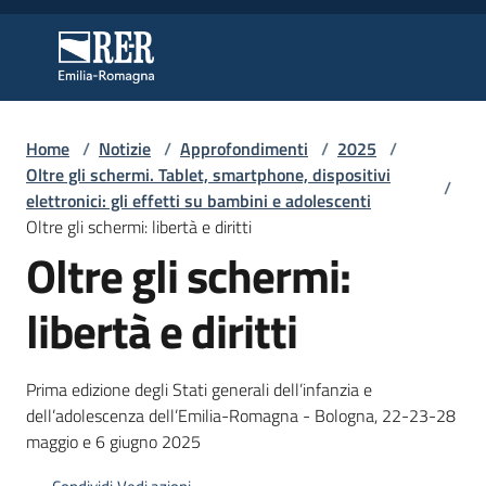
Vai al contenuto
Vai alla navigazione
Vai al footer
Regione Emilia-Romagna
Regione Emilia-Romagna
Home
/
Notizie
/
Approfondimenti
/
2025
/
Regione
Oltre gli schermi. Tablet, smartphone, dispositivi
/
elettronici: gli effetti su bambini e adolescenti
Oltre gli schermi: libertà e diritti
Oltre gli schermi:
Novità
libertà e diritti
Servizi
Prima edizione degli Stati generali dell’infanzia e
Leggi
dell’adolescenza dell’Emilia-Romagna - Bologna, 22-23-28
Atti
maggio e 6 giugno 2025
Bandi