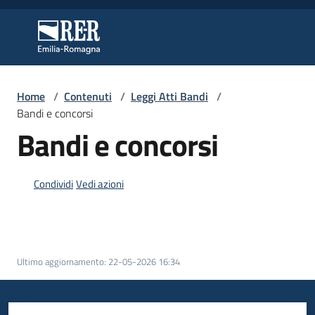
Vai al contenuto
Vai alla navigazione
Vai al footer
Regione Emilia-Romagna
Regione Emilia-Romagna
Home
/
Contenuti
/
Leggi Atti Bandi
/
Regione
Bandi e concorsi
Bandi e concorsi
Novità
Condividi
Vedi azioni
Servizi
Leggi
Ultimo aggiornamento
:
22-05-2026 16:34
Atti
Bandi