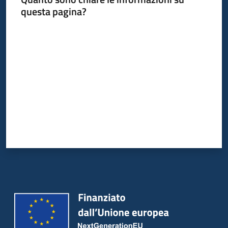
questa pagina?
Argomenti
Valuta da 1 a 5 stelle
Campagne
di
comunicazione
Seguici
su