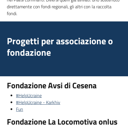
direttamente con fondi regionali, gli altri con la raccolta
fondi.
Argomenti
Progetti per associazione o
fondazione
Campagne
di
comunicazione
Fondazione Avsi di Cesena
Seguici
#HelpUcraine
su
#HelpUcraine - Karkhiv
Fun
Fondazione La Locomotiva onlus