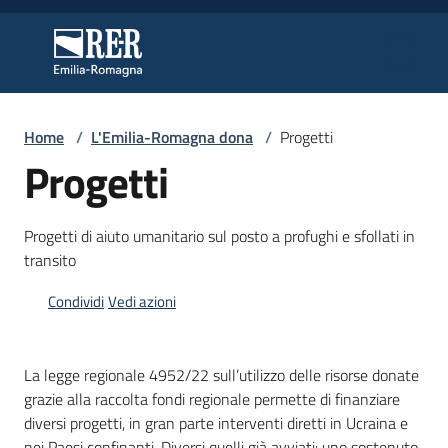
Vai al contenuto
Vai alla navigazione
Vai al footer
Regione Emilia-Romagna
Regione Emilia-Romagna
Home
/
L'Emilia-Romagna dona
/
Progetti
Regione
Progetti
Novità
Progetti di aiuto umanitario sul posto a profughi e sfollati in
transito
Condividi
Vedi azioni
Servizi
Leggi
La legge regionale 4952/22 sull’utilizzo delle risorse donate
Atti
grazie alla raccolta fondi regionale permette di finanziare
Bandi
diversi progetti, in gran parte interventi diretti in Ucraina e
nei Paesi confinanti. Diversi quelli già avviati: uno sostenuto