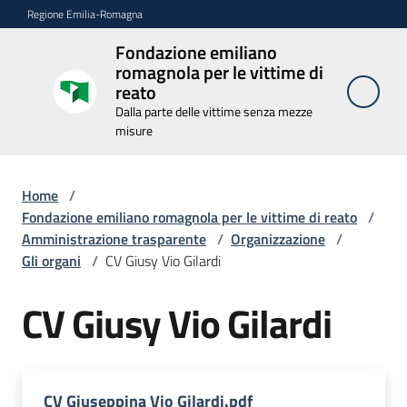
Vai al contenuto
Vai alla navigazione
Vai al footer
Regione Emilia-Romagna
Fondazione emiliano
Fondazione
romagnola per le vittime di
emiliano
reato
romagnola
Dalla parte delle vittime senza mezze
per le
misure
vittime di
reato
Home
/
Dalla parte delle
vittime senza
Fondazione emiliano romagnola per le vittime di reato
/
mezze misure
Amministrazione trasparente
/
Organizzazione
/
Gli organi
/
CV Giusy Vio Gilardi
CV Giusy Vio Gilardi
Novità
La
Fondazione
CV Giuseppina Vio Gilardi.pdf