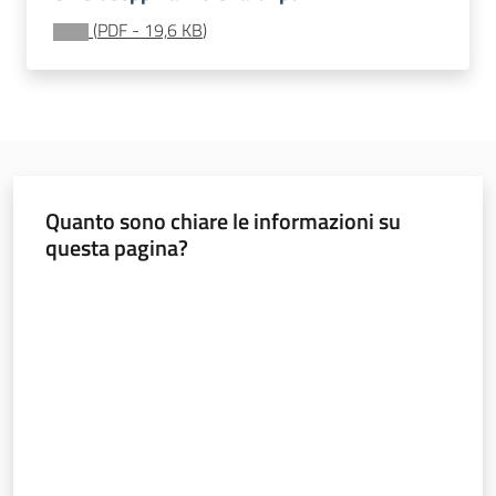
(
PDF
-
19,6 KB
)
Come
sostenerci
Attività
Quanto sono chiare le informazioni su
Amministrazione
questa pagina?
trasparente
Valuta da 1 a 5 stelle
Contatti