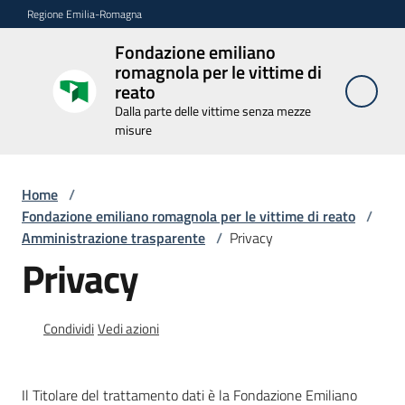
Vai al contenuto
Vai alla navigazione
Vai al footer
Regione Emilia-Romagna
Fondazione emiliano
Fondazione
romagnola per le vittime di
emiliano
reato
romagnola
Dalla parte delle vittime senza mezze
per le
misure
vittime di
reato
Home
/
Dalla parte delle
vittime senza
Fondazione emiliano romagnola per le vittime di reato
/
mezze misure
Amministrazione trasparente
/
Privacy
Privacy
Novità
Condividi
Vedi azioni
La
Fondazione
Il Titolare del trattamento dati è la Fondazione Emiliano