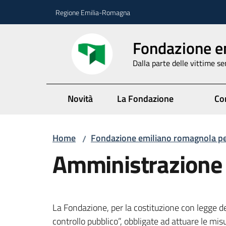
Vai al contenuto
Vai alla navigazione
Vai al footer
Regione Emilia-Romagna
Fondazione em
Dalla parte delle vittime 
Novità
La Fondazione
Co
Home
Fondazione emiliano romagnola per 
/
Amministrazione 
La Fondazione, per la costituzione con legge de
controllo pubblico”, obbligate ad attuare le mi