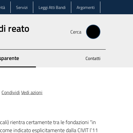
ità
Servizi
Leggi Atti Bandi
Argomenti
di reato
Cerca
sparente
Contatti
Condividi
Vedi azioni
ali) rientra certamente tra le fondazioni “in
 come indicato esplicitamente dalla CIVIT l’11