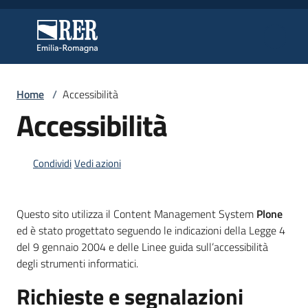
Vai al contenuto
Vai alla navigazione
Vai al footer
Regione Emilia-Romagna
Regione Emilia-Romagna
Home
/
Accessibilità
Regione
Accessibilità
Novità
Condividi
Vedi azioni
Questo sito utilizza il Content Management System
Plone
Servizi
ed è stato progettato seguendo le indicazioni della Legge 4
del 9 gennaio 2004 e delle Linee guida sull’accessibilità
Leggi
degli strumenti informatici.
Atti
Bandi
Richieste e segnalazioni