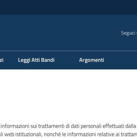
Seguici 
na
zi
Leggi Atti Bandi
Argomenti
re informazioni sui trattamenti di dati personali effettuati d
i web istituzionali, nonché le informazioni relative ai trattame