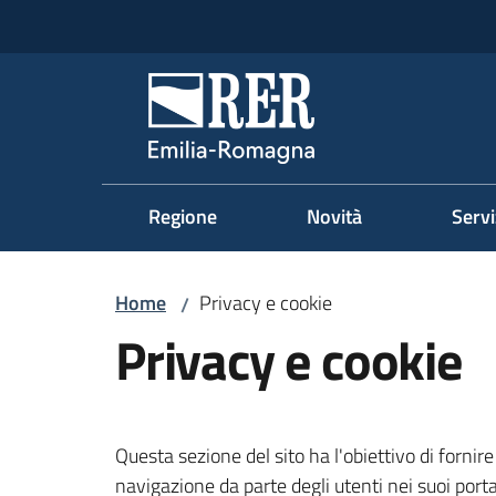
Vai al contenuto
Vai alla navigazione
Vai al footer
Regione Emilia-Romag
Regione
Novità
Servi
Home
Privacy e cookie
/
Privacy e cookie
Questa sezione del sito ha l'obiettivo di forni
navigazione da parte degli utenti nei suoi portal