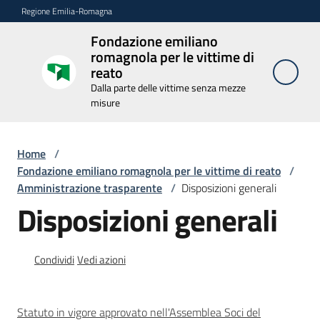
Vai al contenuto
Vai alla navigazione
Vai al footer
Regione Emilia-Romagna
Fondazione emiliano
Fondazione
romagnola per le vittime di
emiliano
reato
romagnola
Dalla parte delle vittime senza mezze
per le
misure
vittime di
reato
Home
/
Dalla parte delle
vittime senza
Fondazione emiliano romagnola per le vittime di reato
/
mezze misure
Amministrazione trasparente
/
Disposizioni generali
Disposizioni generali
Novità
Condividi
Vedi azioni
La
Fondazione
Statuto in vigore approvato nell'Assemblea Soci del