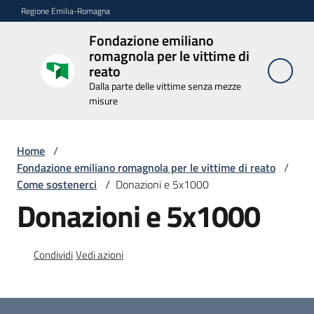
Vai al contenuto
Vai alla navigazione
Vai al footer
Regione Emilia-Romagna
Fondazione emiliano
Fondazione
romagnola per le vittime di
emiliano
reato
romagnola
Dalla parte delle vittime senza mezze
per le
misure
vittime di
reato
Home
/
Dalla parte delle
vittime senza
Fondazione emiliano romagnola per le vittime di reato
/
mezze misure
Come sostenerci
/
Donazioni e 5x1000
Donazioni e 5x1000
Novità
Condividi
Vedi azioni
La
Fondazione