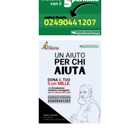
Regione
Emilia-
Romagna
Regione
Novità
Servizi
Leggi Atti Bandi
Argomenti