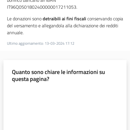
bonifico bancario all'IBAN
IT96Q0501802400000017211053.
Le donazioni sono
detraibili ai fini fiscali
conservando copia
del versamento e allegandola alla dichiarazione dei redditi
annuale.
Ultimo aggiornamento
:
13-03-2024 17:12
Quanto sono chiare le informazioni su
questa pagina?
Valuta da 1 a 5 stelle