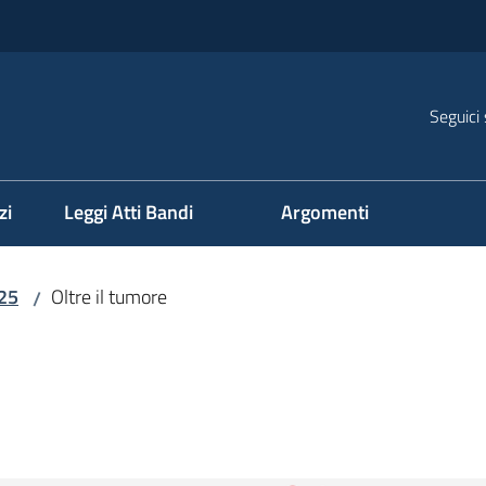
Seguici 
na
zi
Leggi Atti Bandi
Argomenti
25
Oltre il tumore
/