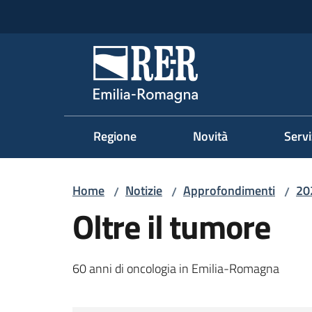
Vai al contenuto
Vai alla navigazione
Vai al footer
Regione Emilia-Romag
Regione
Novità
Servi
Home
Notizie
Approfondimenti
20
/
/
/
Oltre il tumore
60 anni di oncologia in Emilia-Romagna