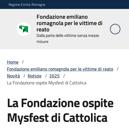
Vai al contenuto
Vai alla navigazione
Vai al footer
Regione Emilia-Romagna
Fondazione emiliano
Fondazione
romagnola per le vittime di
emiliano
reato
romagnola
Dalla parte delle vittime senza mezze
per le
misure
vittime di
reato
Home
/
Dalla parte delle
vittime senza
Fondazione emiliano romagnola per le vittime di reato
/
mezze misure
Novità
/
Notizie
/
2025
/
La Fondazione ospite Mysfest di Cattolica
La Fondazione ospite
Novità
Salta al contenuto
Menu selezionato
Mysfest di Cattolica
La
Fondazione