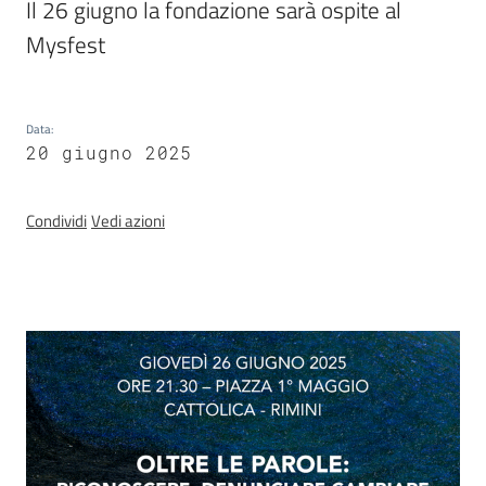
Il 26 giugno la fondazione sarà ospite al 
Mysfest
Come
sostenerci
Data
:
20 giugno 2025
Attività
Condividi
Vedi azioni
Amministrazione
trasparente
Introduzione
Contatti