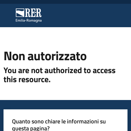
Vai al contenuto
Vai alla navigazione
Vai al footer
Regione Emilia-Romagna
Regione Emilia-Romagna
Regione
Non autorizzato
You are not authorized to access
Novità
this resource.
Servizi
Leggi
Atti
Quanto sono chiare le informazioni su
Bandi
questa pagina?