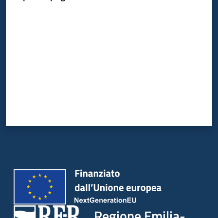
Valuta da 1 a 5 stelle
Argomenti
Campagne
di
comunicazione
Seguici
su
Regione Emilia-