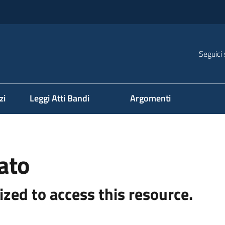
Seguici 
na
zi
Leggi Atti Bandi
Argomenti
ato
ized to access this resource.