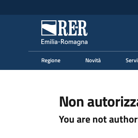
Vai al contenuto
Vai alla navigazione
Vai al footer
Regione Emilia-Romag
Regione
Novità
Servi
Non autorizz
You are not author