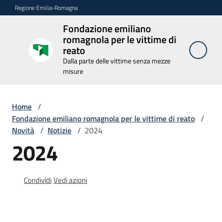
Vai al contenuto
Vai alla navigazione
Vai al footer
Regione Emilia-Romagna
Fondazione emiliano
Fondazione
romagnola per le vittime di
emiliano
reato
romagnola
Dalla parte delle vittime senza mezze
per le
misure
vittime di
reato
Home
/
Dalla parte delle
vittime senza
Fondazione emiliano romagnola per le vittime di reato
/
mezze misure
Novità
/
Notizie
/
2024
2024
Novità
Menu selezionato
Condividi
Vedi azioni
La
Fondazione