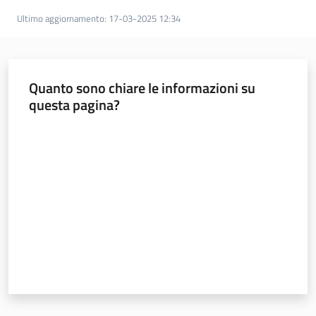
Ultimo aggiornamento
:
17-03-2025 12:34
Come
sostenerci
Quanto sono chiare le informazioni su
questa pagina?
Attività
Valuta da 1 a 5 stelle
Amministrazione
trasparente
Contatti