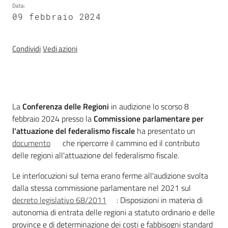
Data
:
09 febbraio 2024
Temi
Condividi
Vedi azioni
Appuntamenti
Introduzione
La
Conferenza delle Regioni
in audizione lo scorso 8
febbraio 2024 presso la
Commissione parlamentare per
Newsletter
l'attuazione del federalismo fiscale
ha presentato un
documento
che ripercorre il cammino ed il contributo
delle regioni all'attuazione del federalismo fiscale.
Seguici
Le interlocuzioni sul tema erano ferme all'audizione svolta
su
dalla stessa commissione parlamentare nel 2021 sul
decreto legislativo 68/2011
: Disposizioni in materia di
autonomia di entrata delle regioni a statuto ordinario e delle
province e di determinazione dei costi e fabbisogni standard