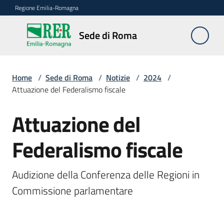
Vai al contenuto
Vai alla navigazione
Vai al footer
Regione Emilia-Romagna
Sede
Sede di Roma
di
Roma
Home
/
Sede di Roma
/
Notizie
/
2024
/
Attuazione del Federalismo fiscale
Novità
Attuazione del
Salta al contenuto
Federalismo fiscale
Servizi
della
Sede
Audizione della Conferenza delle Regioni in 
Commissione parlamentare
Conferenze
interistituzionali