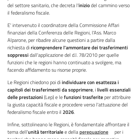
del settore sanitario, che decreta l'
inizio
del cammino verso
il federalismo fiscale.
E' intervenuto il coordinatore della Commissione Affari
Regione
finanziari della Conferenza delle Regioni, l'Ass. Marco
Emilia-
Alparone, per ribadire alcune questioni a partire dalla
Romagna
richiesta di
ricomprendere l'ammontare dei trasferimenti
soppressi
dall'applicazione del d.l. 78/2010 per quelle
funzioni che le regioni hanno continuato a svolgere, ma
Regione
facendo affidamento su risorse proprie.
Novità
Le Regioni chiedono poi di
individuare con esattezza i
capitoli dei trasferimenti da sopprimere
, i
livelli essenziali
Servizi
delle prestazioni
(Lep) e le
funzioni trasferite
per attribuire
la giusta capacità fiscale e procedere verso l'attuazione del
Leggi Atti Bandi
federalismo fiscale entro il
2026
.
Infine, sottolineano le Regioni, è fondamentale affrontare il
tema dell'
unità territoriale
e della
perequazione
per i