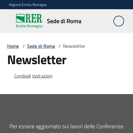
Vai al contenuto
Vai alla navigazione
Vai al footer
Regione Emilia-Romagna
Sede
Sede di Roma
di
Roma
Home
/
Sede di Roma
/
Newsletter
Newsletter
Novità
Condividi
Vedi azioni
Servizi
della
Sede
Conferenze
interistituzionali
Per essere aggiornato sui lavori delle Conferenze