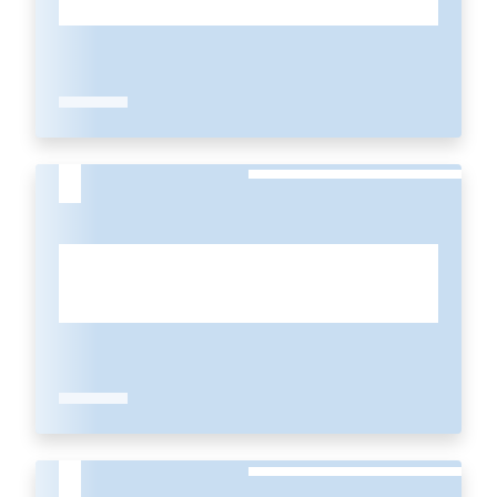
Regione
Emilia-
Romagna
Regione
Novità
Servizi
Leggi Atti Bandi