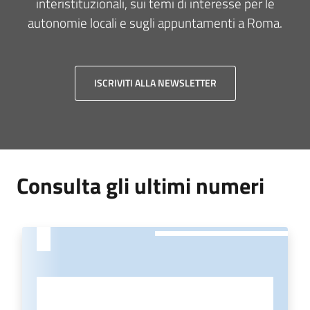
interistituzionali, sui temi di interesse per le
autonomie locali e sugli appuntamenti a Roma.
Temi
ISCRIVITI ALLA NEWSLETTER
Appuntamenti
Newsletter
Consulta gli ultimi numeri
Menu selezionato
Seguici
su