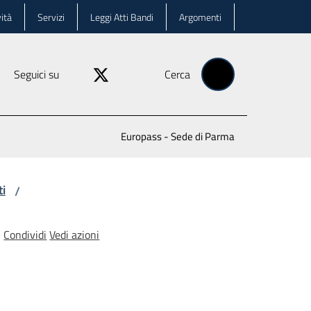
ità
Servizi
Leggi Atti Bandi
Argomenti
Seguici su
Cerca
Europass - Sede di Parma
ti
/
Condividi
Vedi azioni