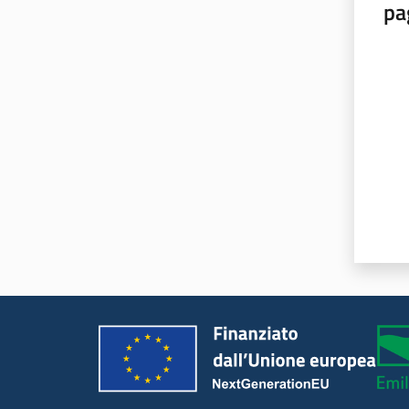
pa
Valut