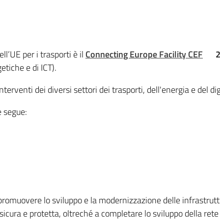
l’UE per i trasporti è il
Connecting Europe Facility CEF
2
etiche e di ICT).
erventi dei diversi settori dei trasporti, dell'energia e del dig
e segue:
romuovere lo sviluppo e la modernizzazione delle infrastrutture
sicura e protetta, oltreché a completare lo sviluppo della ret