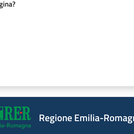
gina?
a da 1 a 5 stelle
Regione Emilia-Romag