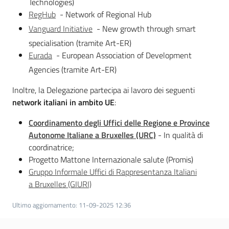
Technologies)
RegHub
- Network of Regional Hub
Leggi Atti Bandi
Vanguard Initiative
- New growth through smart
specialisation (tramite Art-ER)
Eurada
- European Association of Development
Agencies (tramite Art-ER)
Argomenti
Inoltre, la Delegazione partecipa ai lavoro dei seguenti
network italiani in ambito UE
:
Coordinamento degli Uffici delle Regione e Province
Autonome Italiane a Bruxelles (URC)
- In qualità di
coordinatrice;
Progetto Mattone Internazionale salute (Promis)
Gruppo Informale Uffici di Rappresentanza Italiani
a Bruxelles (GIURI)
Ultimo aggiornamento
:
11-09-2025 12:36