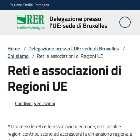
Vai al contenuto
Vai alla navigazione
Vai al footer
Regione Emilia-Romagna
Delegazione presso
Delegazione
l'UE: sede di Bruxelles
presso l'UE:
sede di
Bruxelles
Home
/
Delegazione presso l'UE: sede di Bruxelles
/
Chi siamo
/
Reti e associazioni di Regioni UE
Reti e associazioni di
Novità
Regioni UE
Ambiti
Condividi
Vedi azioni
Opportunità
Attraverso le reti e le associazioni europee, enti locali e
regioni contribuiscono ad accrescere la dimensione regionale