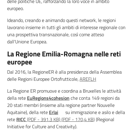
delle politiche UE, rafforzando la loro voce in ambito
Chi
europeo.
siamo
Ideando, creando e animando questi network, le regioni
lavorano insieme in tutti gli ambiti di interesse regionale con
una prospettiva transnazionale, così come atteso
dall'Unione Europea.
La Regione Emilia-Romagna nelle reti
Europass
europee
-
Dal 2016, la RegioneER è alla presidenza della Assemblea
Sede
delle Regioni Europee Ortofrutticole,
AREFLH
di
Parma
La Regione ER promuove e coordina a Bruxelles le attività
della rete
EuRegions4cohesion
che conta 149 regioni da
20 stati membri (insieme alla regione partner Nouvelle
Aquitaine), della rete
Erlai
su immigrazione e asilo e della
Seguici
rete
RICC
(PDF - 391.3 KB)
(
PDF
-
170,4 KB
)
(Regional
su
Initiative for Culture and Creativity).