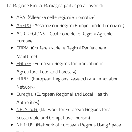
La Regione Emilia-Romagna partecipa ai lavori di:
ARA
(Alleanza delle regioni automotive)
AREPO
(Associazioni Regioni Europei prodotti d'origine)
AGRIREGIONS - Coalizione delle Regioni Agricole
Europee
CRPM
(Conferenza delle Regioni Periferiche e
Marittime)
ERIAFF
(European Regions for Innovation in
Regione
Agriculture, Food and Forestry)
Emilia-
ERRIN
(European Regions Research and Innovation
Romagna
Network)
Euregha
(European Regional and Local Health
Regione
Authorities)
NECSTouR
(Network for European Regions for a
Novità
Sustainable and Competitive Tourism)
NEREUS
(Network of European Regions Using Space
Servizi