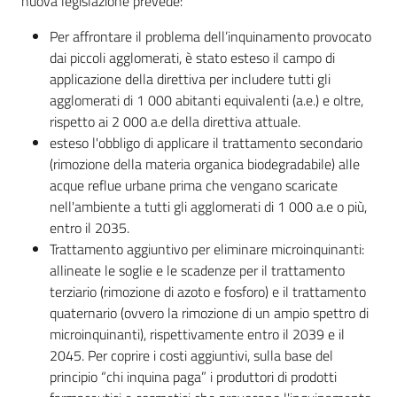
nuova legislazione prevede:
Chi
Per affrontare il problema dell’inquinamento provocato
siamo
dai piccoli agglomerati, è stato esteso il campo di
applicazione della direttiva per includere tutti gli
agglomerati di 1 000 abitanti equivalenti (a.e.) e oltre,
rispetto ai 2 000 a.e della direttiva attuale.
esteso l'obbligo di applicare il trattamento secondario
(rimozione della materia organica biodegradabile) alle
Europass
acque reflue urbane prima che vengano scaricate
-
nell'ambiente a tutti gli agglomerati di 1 000 a.e o più,
Sede
entro il 2035.
di
Trattamento aggiuntivo per eliminare microinquinanti:
Parma
allineate le soglie e le scadenze per il trattamento
terziario (rimozione di azoto e fosforo) e il trattamento
quaternario (ovvero la rimozione di un ampio spettro di
microinquinanti), rispettivamente entro il 2039 e il
Seguici
2045. Per coprire i costi aggiuntivi, sulla base del
su
principio “chi inquina paga” i produttori di prodotti