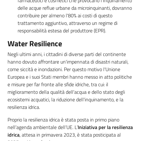
farmaceutici e cosmetici che provocano l'inquinamento
delle acque reflue urbane da microinquinanti, dovranno
contribuire per almeno l'80% ai costi di questo
trattamento aggiuntivo, attraverso un regime di
responsabilità estesa del produttore (EPR).
Water Resilience
Negli ultimi anni, i cittadini di diverse parti del continente
hanno dovuto affrontare un'impennata di disastri naturali,
come siccità e inondazioni. Per questo motivo l'Unione
Regione
Europea e i suoi Stati membri hanno messo in atto politiche
Emilia-
e misure per far fronte alle sfide idriche, tra cui: il
Romagna
miglioramento della qualità dell'acqua e dello stato degli
ecosistemi acquatici, la riduzione dell'inquinamento, e la
Regione
resilienza idrica.
Proprio la resilienza idrica è stata posta in primo piano
Novità
nell’agenda ambientale dell’UE. L’
Iniziativa per la resilienza
idrica
, attesa in primavera 2023, è stata posticipata al
Servizi