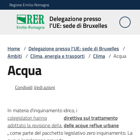
Vai al contenuto
Vai alla navigazione
Vai al footer
Regione Emilia-Romagna
Delegazione presso
Delegazione
l'UE: sede di Bruxelles
presso l'UE:
sede di
Bruxelles
Home
/
Delegazione presso l'UE: sede di Bruxelles
/
Ambiti
/
Clima, energia e trasporti
/
Clima
/
Acqua
Acqua
Novità
Condividi
Vedi azioni
Ambiti
In materia d’inquinamento idrico, i
colegislatori hanno
direttiva sul trattamento
Opportunità
adottato la revisione della
delle acque reflue urbane
,
come parte del pacchetto legislativo zero inquinamento. La