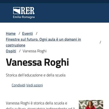
Vai al contenuto
Vai alla navigazione
Vai al footer
Regione Emilia-Romagna
Regione Emilia-Romagna
Home
/
Eventi
/
Regione
Finestre sul futuro. Ogni aula è un domani in
/
costruzione
Ospiti
/
Vanessa Roghi
Vanessa Roghi
Novità
Storica dell’educazione e della scuola
Servizi
Condividi
Vedi azioni
Leggi
Atti
Bandi
Vanessa Roghi è storica della scuola e
della cultura, ricercatrice indipendente ed è