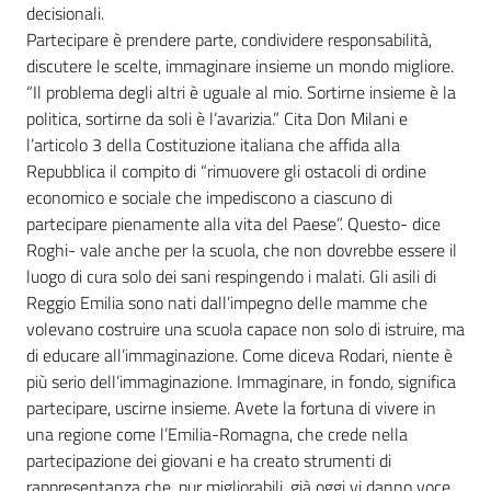
decisionali.
Partecipare è prendere parte, condividere responsabilità,
discutere le scelte, immaginare insieme un mondo migliore.
“Il problema degli altri è uguale al mio. Sortirne insieme è la
politica, sortirne da soli è l’avarizia.” Cita Don Milani e
l’articolo 3 della Costituzione italiana che affida alla
Repubblica il compito di “rimuovere gli ostacoli di ordine
economico e sociale che impediscono a ciascuno di
partecipare pienamente alla vita del Paese”. Questo- dice
Roghi- vale anche per la scuola, che non dovrebbe essere il
luogo di cura solo dei sani respingendo i malati. Gli asili di
Reggio Emilia sono nati dall’impegno delle mamme che
volevano costruire una scuola capace non solo di istruire, ma
di educare all’immaginazione. Come diceva Rodari, niente è
più serio dell’immaginazione. Immaginare, in fondo, significa
partecipare, uscirne insieme. Avete la fortuna di vivere in
una regione come l’Emilia-Romagna, che crede nella
partecipazione dei giovani e ha creato strumenti di
rappresentanza che, pur migliorabili, già oggi vi danno voce.