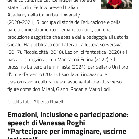
stata Bodini Fellow presso l’Italian
Academy della Columbia University
Argomenti
(2020-2021). Si occupa di storia dell’educazione e della
parola come strumento di emancipazione, con una
produzione saggistica che spazia dalla pedagogia alla storia
sociale. Ha pubblicato con Laterza La lettera sovversiva
(2017), Piccola città (2018), Lezioni di fantastica (2020) e Il
Campagne
passero coraggioso; con Mondadori Eroina (2022) e il
di
prossimo La parola femminista (2024); per Sellerio Un libro
comunicazione
d’oro e d’argento (2023). I suoi lavori indagano le
trasformazioni culturali e scolastiche italiane attraverso
figure come don Milani, Gianni Rodari e Mario Lodi.
Seguici
Credits foto: Alberto Novelli
su
Emozioni, inclusione e partecipazione:
speech di Vanessa Roghi
“Partecipare per immaginare, uscirne