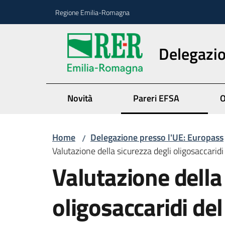
Vai al contenuto
Vai alla navigazione
Vai al footer
Regione Emilia-Romagna
Delegazio
Novità
Pareri EFSA
O
Home
Delegazione presso l'UE: Europass
/
Valutazione della sicurezza degli oligosaccaridi
Valutazione della
oligosaccaridi del