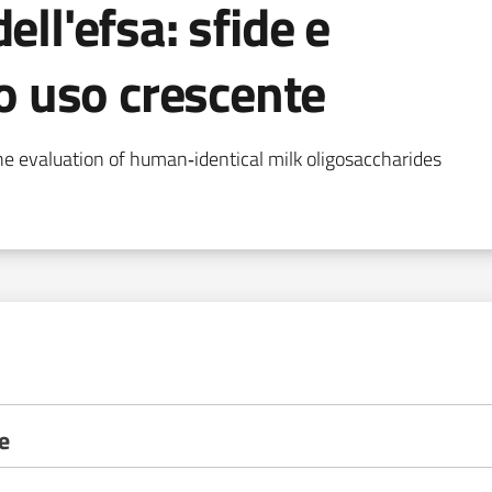
ell'efsa: sfide e
ro uso crescente
the evaluation of human‐identical milk oligosaccharides
e