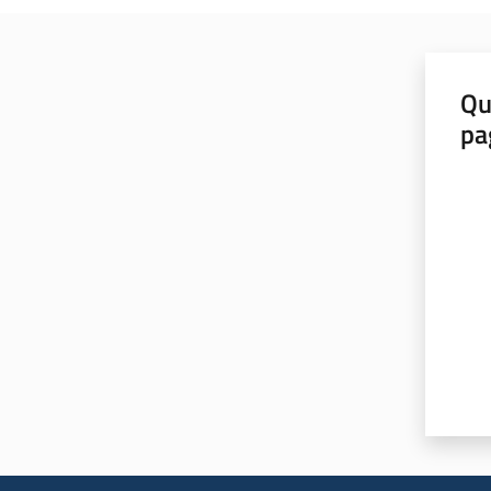
Qu
pa
Valut