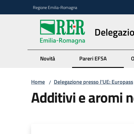
Vai al contenuto
Vai alla navigazione
Vai al footer
Regione Emilia-Romagna
Delegazio
Novità
Pareri EFSA
O
Home
Delegazione presso l'UE: Europass
/
Additivi e aromi n