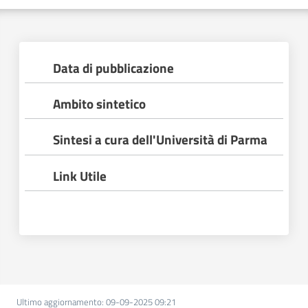
Data di pubblicazione
Ambito sintetico
Regione
Sintesi a cura dell'Università di Parma
Emilia-
Romagna
Link Utile
Regione
Novità
Servizi
Leggi Atti Bandi
Ultimo aggiornamento
:
09-09-2025 09:21