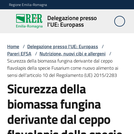
Vai al contenuto
Vai alla navigazione
Vai al footer
Regione Emilia-Romagna
Delegazione presso
Delegazione
l'UE: Europass
presso l'UE:
Europass
Home
/
Delegazione presso l'UE: Europass
/
Pareri EFSA
/
Nutrizione, nuovi cibi e allergeni
/
Sicurezza della biomassa fungina derivante dal ceppo
Novità
flavolapis della specie Fusarium come nuovo alimento ai
sensi dell'articolo 10 del Regolamento (UE) 2015/2283
Sicurezza della
Pareri
EFSA
biomassa fungina
derivante dal ceppo
Opportunità