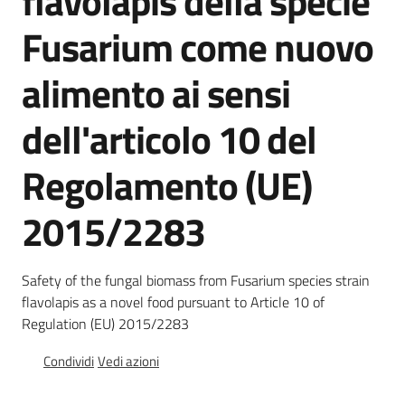
flavolapis della specie
Chi
Fusarium come nuovo
siamo
alimento ai sensi
dell'articolo 10 del
Regolamento (UE)
Sede
di
2015/2283
Bruxelles
Safety of the fungal biomass from Fusarium species strain
Seguici
flavolapis as a novel food pursuant to Article 10 of
su
Regulation (EU) 2015/2283
Condividi
Vedi azioni