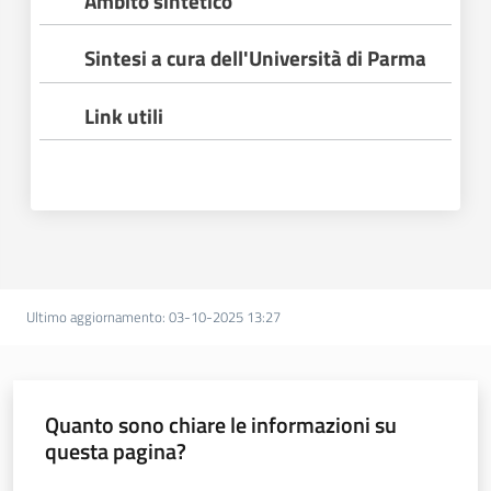
Ambito sintetico
Sintesi a cura dell'Università di Parma
Link utili
Regione
Emilia-
Romagna
Regione
Ultimo aggiornamento
:
03-10-2025 13:27
Novità
Quanto sono chiare le informazioni su
Servizi
questa pagina?
Leggi Atti Bandi
Valuta da 1 a 5 stelle