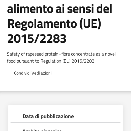
alimento ai sensi del
Chi
siamo
Regolamento (UE)
2015/2283
Safety of rapeseed protein–fibre concentrate as a novel
Sede
food pursuant to Regulation (EU) 2015/2283
di
Bruxelles
Condividi
Vedi azioni
Seguici
su
Data di pubblicazione