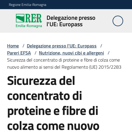
Vai al contenuto
Vai alla navigazione
Vai al footer
Regione Emilia-Romagna
Delegazione presso
Delegazione
l'UE: Europass
presso l'UE:
Europass
Home
/
Delegazione presso l'UE: Europass
/
Pareri EFSA
/
Nutrizione, nuovi cibi e allergeni
/
Sicurezza del concentrato di proteine e fibre di colza come
Novità
nuovo alimento ai sensi del Regolamento (UE) 2015/2283
Sicurezza del
Pareri
concentrato di
EFSA
proteine e fibre di
Opportunità
colza come nuovo