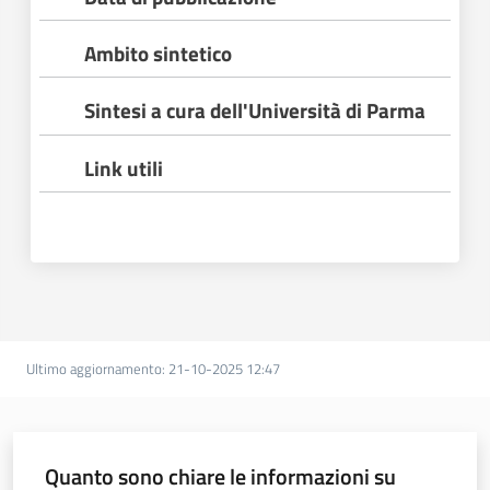
Ambito sintetico
Sintesi a cura dell'Università di Parma
Link utili
Regione
Emilia-
Romagna
Regione
Novità
Ultimo aggiornamento
:
21-10-2025 12:47
Servizi
Quanto sono chiare le informazioni su
Leggi Atti Bandi