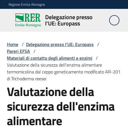
Vai al contenuto
Vai alla navigazione
Vai al footer
Regione Emilia-Romagna
Delegazione presso
Delegazione
l'UE: Europass
presso l'UE:
Europass
Home
/
Delegazione presso l'UE: Europass
/
Pareri EFSA
/
Materiali di contatto degli alimenti e enzimi
/
Novità
Valutazione della sicurezza dell'enzima alimentare
termomicolina dal ceppo geneticamente modificato AR-201
di Trichoderma reesei
Pareri
Valutazione della
EFSA
sicurezza dell'enzima
Opportunità
alimentare