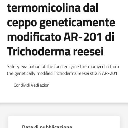
termomicolina dal
Chi
siamo
ceppo geneticamente
modificato AR-201 di
Trichoderma reesei
Sede
di
Safety evaluation of the food enzyme thermomycolin from
Bruxelles
the genetically modified Trichoderma reesei strain AR-201
Condividi
Vedi azioni
Seguici
su
Data di pubblicazione