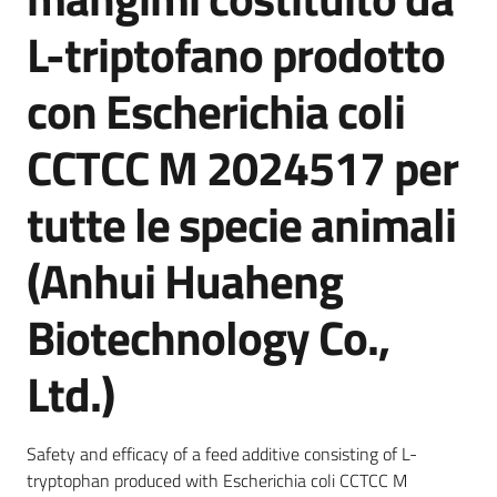
Chi
L-triptofano prodotto
siamo
con Escherichia coli
CCTCC M 2024517 per
tutte le specie animali
Sede
di
(Anhui Huaheng
Bruxelles
Biotechnology Co.,
Seguici
Ltd.)
su
Safety and efficacy of a feed additive consisting of L-
tryptophan produced with Escherichia coli CCTCC M