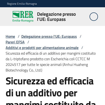
Vai al contenuto
Vai alla navigazione
Vai al footer
Regione Emilia-Romagna
Delegazione presso
Delegazione
l'UE: Europass
presso l'UE:
Europass
Home
/
Delegazione presso l'UE: Europass
/
Pareri EFSA
/
Additivi e prodotti per alimentazione animale
/
Novità
Sicurezza ed efficacia di un additivo per mangimi costituito
da L-triptofano prodotto con Escherichia coli CCTCC M
2024517 per tutte le specie animali (Anhui Huaheng
Pareri
Biotechnology Co., Ltd.)
EFSA
Sicurezza ed efficacia
di un additivo per
Opportunità
mangimi costituito da