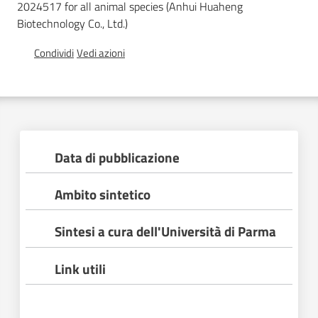
2024517 for all animal species (Anhui Huaheng
Biotechnology Co., Ltd.)
Condividi
Vedi azioni
Regione
Emilia-
Data di pubblicazione
Romagna
Ambito sintetico
Regione
Sintesi a cura dell'Università di Parma
Novità
Link utili
Servizi
Leggi Atti Bandi