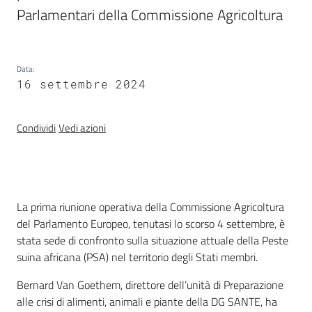
Parlamentari della Commissione Agricoltura
Chi
siamo
Data
:
16 settembre 2024
Condividi
Vedi azioni
Sede
di
Bruxelles
Introduzione
La prima riunione operativa della Commissione Agricoltura
del Parlamento Europeo, tenutasi lo scorso 4 settembre, è
Seguici
stata sede di confronto sulla situazione attuale della Peste
su
suina africana (PSA) nel territorio degli Stati membri.
Bernard Van Goethem, direttore dell’unità di Preparazione
alle crisi di alimenti, animali e piante della DG SANTE, ha