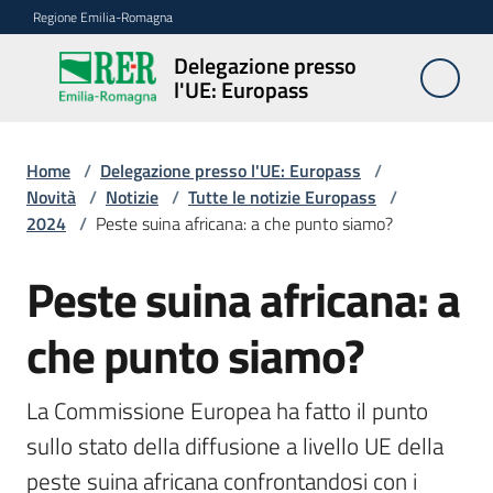
Vai al contenuto
Vai alla navigazione
Vai al footer
Regione Emilia-Romagna
Delegazione presso
Delegazione
l'UE: Europass
presso l'UE:
Europass
Home
/
Delegazione presso l'UE: Europass
/
Novità
/
Notizie
/
Tutte le notizie Europass
/
2024
/
Peste suina africana: a che punto siamo?
Novità
Peste suina africana: a
Salta al contenuto
Pareri
che punto siamo?
EFSA
La Commissione Europea ha fatto il punto 
Opportunità
sullo stato della diffusione a livello UE della 
peste suina africana confrontandosi con i 