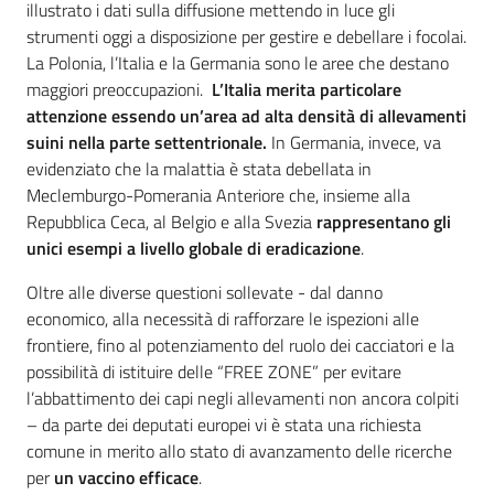
illustrato i dati sulla diffusione mettendo in luce gli
strumenti oggi a disposizione per gestire e debellare i focolai.
La Polonia, l’Italia e la Germania sono le aree che destano
maggiori preoccupazioni.
L’Italia merita particolare
attenzione essendo un’area ad alta densità di allevamenti
suini nella parte settentrionale.
In Germania, invece, va
evidenziato che la malattia è stata debellata in
Meclemburgo-Pomerania Anteriore che, insieme alla
Regione
Repubblica Ceca, al Belgio e alla Svezia
rappresentano gli
Emilia-
unici esempi a livello globale di eradicazione
.
Romagna
Oltre alle diverse questioni sollevate - dal danno
Regione
economico, alla necessità di rafforzare le ispezioni alle
frontiere, fino al potenziamento del ruolo dei cacciatori e la
Novità
possibilità di istituire delle “FREE ZONE” per evitare
l’abbattimento dei capi negli allevamenti non ancora colpiti
– da parte dei deputati europei vi è stata una richiesta
Servizi
comune in merito allo stato di avanzamento delle ricerche
per
un vaccino efficace
.
Leggi Atti Bandi