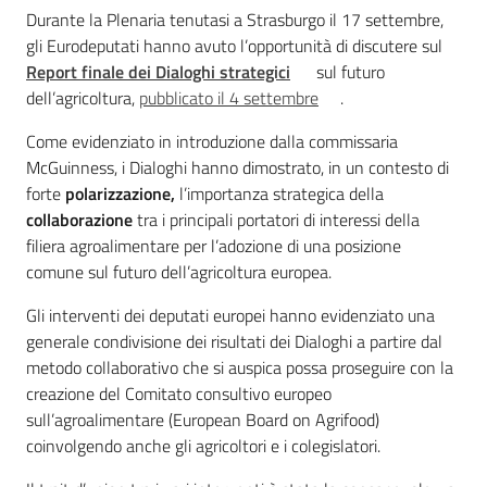
Introduzione
Durante la Plenaria tenutasi a Strasburgo il 17 settembre,
gli Eurodeputati hanno avuto l’opportunità di discutere sul
Report finale dei Dialoghi strategici
sul futuro
dell’agricoltura,
pubblicato il 4 settembre
.
Come evidenziato in introduzione dalla commissaria
McGuinness, i Dialoghi hanno dimostrato, in un contesto di
forte
polarizzazione,
l’importanza strategica della
Regione
collaborazione
tra i principali portatori di interessi della
Emilia-
filiera agroalimentare per l’adozione di una posizione
Romagna
comune sul futuro dell’agricoltura europea.
Regione
Gli interventi dei deputati europei hanno evidenziato una
generale condivisione dei risultati dei Dialoghi a partire dal
Novità
metodo collaborativo che si auspica possa proseguire con la
creazione del Comitato consultivo europeo
sull’agroalimentare (European Board on Agrifood)
Servizi
coinvolgendo anche gli agricoltori e i colegislatori.
Leggi Atti Bandi