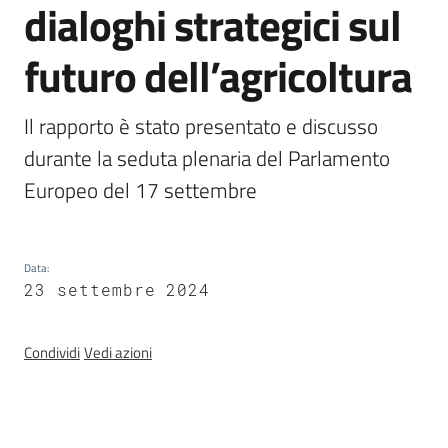
dialoghi strategici sul
Chi
siamo
futuro dell’agricoltura
Il rapporto è stato presentato e discusso 
durante la seduta plenaria del Parlamento 
Europeo del 17 settembre
Sede
di
Bruxelles
Data
:
23 settembre 2024
Seguici
Condividi
Vedi azioni
su