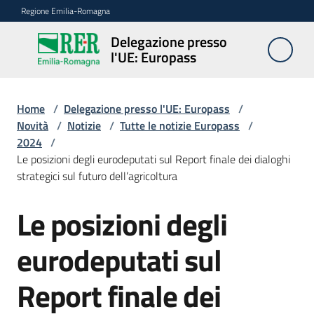
Vai al contenuto
Vai alla navigazione
Vai al footer
Regione Emilia-Romagna
Delegazione presso
Delegazione
l'UE: Europass
presso l'UE:
Europass
Home
/
Delegazione presso l'UE: Europass
/
Novità
/
Notizie
/
Tutte le notizie Europass
/
2024
/
Novità
Le posizioni degli eurodeputati sul Report finale dei dialoghi
strategici sul futuro dell’agricoltura
Pareri
Le posizioni degli
Salta al contenuto
EFSA
eurodeputati sul
Opportunità
Report finale dei