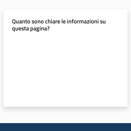
Chi
siamo
Quanto sono chiare le informazioni su
questa pagina?
Valuta da 1 a 5 stelle
Sede
di
Bruxelles
Seguici
su