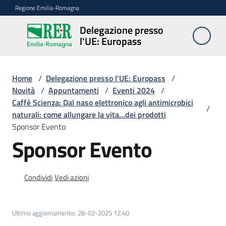
Vai al contenuto
Vai alla navigazione
Vai al footer
Regione Emilia-Romagna
Delegazione presso
Delegazione
l'UE: Europass
presso l'UE:
Europass
Home
/
Delegazione presso l'UE: Europass
/
Novità
/
Appuntamenti
/
Eventi 2024
/
Caffè Scienza: Dal naso elettronico agli antimicrobici
Novità
/
naturali: come allungare la vita...dei prodotti
Sponsor Evento
Sponsor Evento
Pareri
EFSA
Condividi
Vedi azioni
Opportunità
Ultimo aggiornamento
:
28-02-2025 12:40