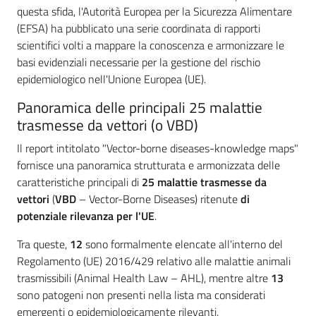
questa sfida, l'Autorità Europea per la Sicurezza Alimentare
(EFSA) ha pubblicato una serie coordinata di rapporti
scientifici volti a mappare la conoscenza e armonizzare le
basi evidenziali necessarie per la gestione del rischio
epidemiologico nell'Unione Europea (UE).
Panoramica delle principali 25 malattie
trasmesse da vettori (o VBD)
Regione
Emilia-
Il report intitolato "Vector-borne diseases-knowledge maps"
Romagna
fornisce una panoramica strutturata e armonizzata delle
caratteristiche principali di
25 malattie trasmesse da
vettori
(
VBD
– Vector-Borne Diseases) ritenute
di
Regione
potenziale rilevanza per l'UE
.
Novità
Tra queste,
12
sono formalmente elencate all'interno del
Regolamento (UE) 2016/429 relativo alle malattie animali
Servizi
trasmissibili (Animal Health Law – AHL), mentre altre
13
sono patogeni non presenti nella lista ma considerati
Leggi Atti Bandi
emergenti o epidemiologicamente rilevanti.