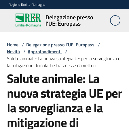
Vai al contenuto
Vai alla navigazione
Vai al footer
Regione Emilia-Romagna
Delegazione presso
Delegazione
l'UE: Europass
presso l'UE:
Europass
Home
/
Delegazione presso l'UE: Europass
/
Novità
/
Approfondimenti
/
Salute animale: La nuova strategia UE per la sorveglianza e
Novità
la mitigazione di malattie trasmesse da vettori
Salute animale: La
Pareri
nuova strategia UE per
EFSA
la sorveglianza e la
Opportunità
mitigazione di