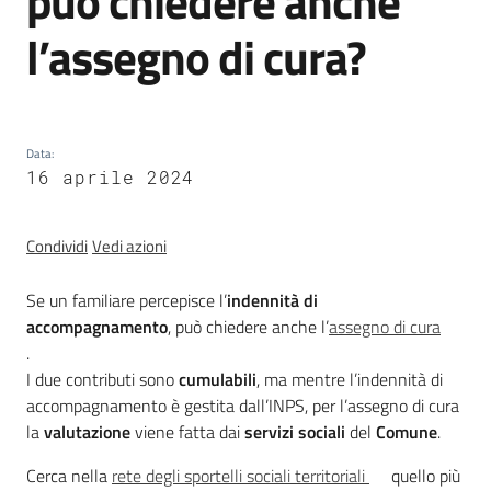
può chiedere anche
trasparenza
l’assegno di cura?
Domande
frequenti
Data
(FAQ)
:
16 aprile 2024
Menu selezionato
P
e
Condividi
Vedi azioni
r
s
Se un familiare percepisce l’
indennità di
o
accompagnamento
, può chiedere anche l’
assegno di cura
n
.
e
I due contributi sono
cumulabili
, ma mentre l’indennità di
e
accompagnamento è gestita dall’INPS, per l’assegno di cura
o
la
valutazione
viene fatta dai
servizi sociali
del
Comune
.
r
Cerca nella
rete degli sportelli sociali territoriali
quello più
g