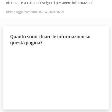
vicino a te a cui puoi rivolgerti per avere informazioni.
a
n
Ultimo aggiornamento
:
16-04-2024 14:29
i
g
r
a
Quanto sono chiare le informazioni su
m
questa pagina?
m
a
Valuta da 1 a 5 stelle
Regione
Emilia-
Romagna
Regione