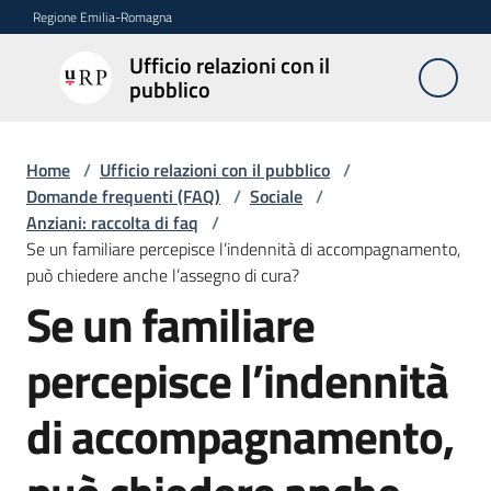
Vai al contenuto
Vai alla navigazione
Vai al footer
Regione Emilia-Romagna
Ufficio relazioni con il
Ufficio
pubblico
relazioni
con il
pubblico
Home
/
Ufficio relazioni con il pubblico
/
Domande frequenti (FAQ)
/
Sociale
/
Anziani: raccolta di faq
/
Se un familiare percepisce l’indennità di accompagnamento,
Novità
può chiedere anche l’assegno di cura?
Se un familiare
Salta al contenuto
Servizi
percepisce l’indennità
dell'Urp
di accompagnamento,
Accesso
e