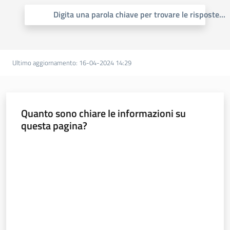
trasparenza
Digita una parola chiave per trovare le risposte
...
Domande
frequenti
Ultimo aggiornamento
:
16-04-2024 14:29
(FAQ)
Menu selezionato
P
Quanto sono chiare le informazioni su
e
questa pagina?
r
s
Valuta da 1 a 5 stelle
o
n
e
e
o
r
g