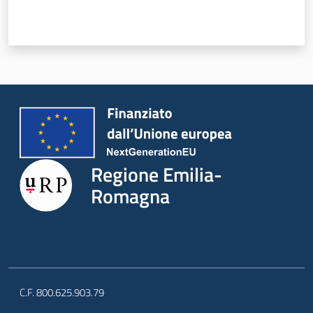
a
n
i
g
r
a
m
m
a
Regione Emilia-
Romagna
Regione
Emilia-
Romagna
C.F. 800.625.903.79
Regione