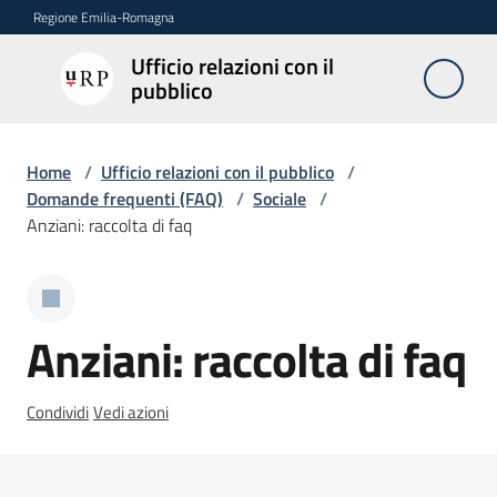
Vai al contenuto
Vai alla navigazione
Vai al footer
Regione Emilia-Romagna
Ufficio relazioni con il
Ufficio
pubblico
relazioni
con il
pubblico
Home
/
Ufficio relazioni con il pubblico
/
Domande frequenti (FAQ)
/
Sociale
/
Anziani: raccolta di faq
Novità
Anziani: raccolta di faq
Servizi
dell'Urp
Condividi
Vedi azioni
Accesso
e