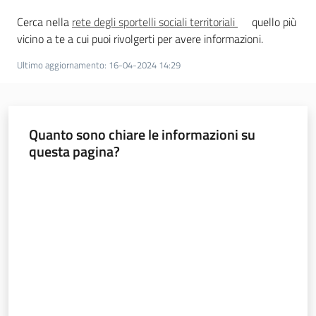
a
Cerca nella
rete degli sportelli sociali territoriali
quello più
n
vicino a te a cui puoi rivolgerti per avere informazioni.
i
g
Ultimo aggiornamento
:
16-04-2024 14:29
r
a
m
m
Quanto sono chiare le informazioni su
a
questa pagina?
Valuta da 1 a 5 stelle
Regione
Emilia-
Romagna
Regione