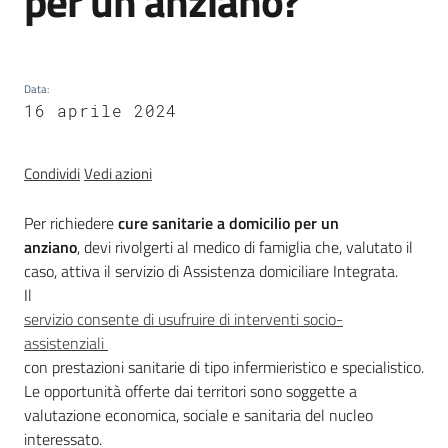
per un anziano?
trasparenza
Data
:
Domande
16 aprile 2024
frequenti
(FAQ)
Menu selezionato
Condividi
Vedi azioni
P
e
Per richiedere
cure sanitarie a domicilio per un
r
anziano
, devi rivolgerti al medico di famiglia che, valutato il
s
caso, attiva il servizio di Assistenza domiciliare Integrata.
o
Il
n
servizio consente di usufruire di interventi socio-
e
assistenziali
e
con prestazioni sanitarie di tipo infermieristico e specialistico.
o
Le opportunità offerte dai territori sono soggette a
r
valutazione economica, sociale e sanitaria del nucleo
g
interessato.