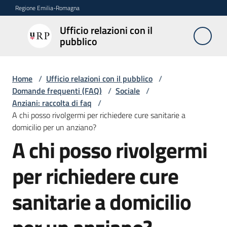
Vai al contenuto
Vai alla navigazione
Vai al footer
Regione Emilia-Romagna
Ufficio relazioni con il
Ufficio
pubblico
relazioni
con il
pubblico
Home
/
Ufficio relazioni con il pubblico
/
Domande frequenti (FAQ)
/
Sociale
/
Anziani: raccolta di faq
/
A chi posso rivolgermi per richiedere cure sanitarie a
Novità
domicilio per un anziano?
A chi posso rivolgermi
Salta al contenuto
Servizi
per richiedere cure
dell'Urp
sanitarie a domicilio
Accesso
e