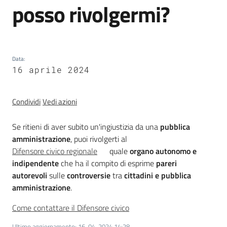
posso rivolgermi?
trasparenza
Domande
Data
frequenti
:
16 aprile 2024
(FAQ)
Menu selezionato
P
Condividi
Vedi azioni
e
r
Se ritieni di aver subito un'ingiustizia da una
pubblica
s
amministrazione
, puoi rivolgerti al
o
Difensore civico regionale
quale
organo autonomo e
n
indipendente
che ha il compito di esprime
pareri
e
autorevoli
sulle
controversie
tra
cittadini e pubblica
e
amministrazione
.
o
Come contattare il Difensore civico
r
g
Ultimo aggiornamento
:
16-04-2024 14:28