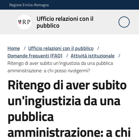
Vai al contenuto
Vai alla navigazione
Vai al footer
Regione Emilia-Romagna
Ufficio relazioni con il
Ufficio
pubblico
relazioni
con il
pubblico
Home
/
Ufficio relazioni con il pubblico
/
Domande frequenti (FAQ)
/
Attività istituzionale
/
Ritengo di aver subito un'ingiustizia da una pubblica
amministrazione: a chi posso rivolgermi?
Novità
Ritengo di aver subito
Salta al contenuto
un'ingiustizia da una
Servizi
dell'Urp
pubblica
amministrazione: a chi
Accesso
e