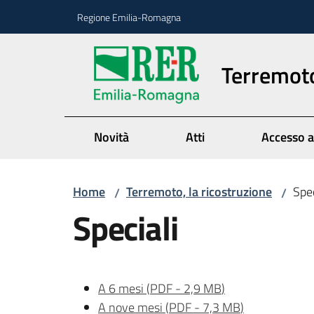
Vai al contenuto
Vai alla navigazione
Vai al footer
Regione Emilia-Romagna
Terremoto
Novità
Atti
Accesso a
Home
Terremoto, la ricostruzione
Spec
/
/
Speciali
A 6 mesi
(
PDF
-
2,9 MB
)
A nove mesi
(
PDF
-
7,3 MB
)