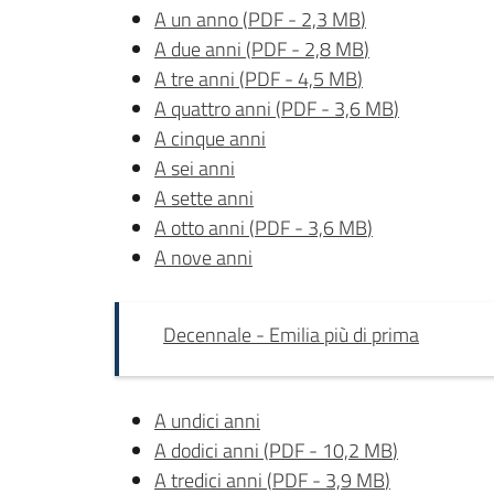
A un anno
(
PDF
-
2,3 MB
)
A due anni
(
PDF
-
2,8 MB
)
A tre anni
(
PDF
-
4,5 MB
)
A quattro anni
(
PDF
-
3,6 MB
)
A cinque anni
A sei anni
A sette anni
A otto anni
(
PDF
-
3,6 MB
)
A nove anni
Decennale - Emilia più di prima
A undici anni
A dodici anni
(
PDF
-
10,2 MB
)
A tredici anni
(
PDF
-
3,9 MB
)