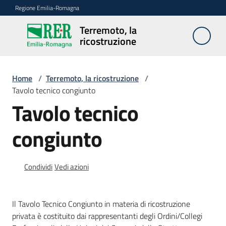
Vai al contenuto
Vai alla navigazione
Vai al footer
Regione Emilia-Romagna
Terremoto, la
Terremoto,
ricostruzione
la
ricostruzione
Home
/
Terremoto, la ricostruzione
/
Tavolo tecnico congiunto
Novità
Tavolo tecnico
congiunto
Atti
Condividi
Vedi azioni
Accesso
ai
Il Tavolo Tecnico Congiunto in materia di ricostruzione
contributi
privata è costituito dai rappresentanti degli Ordini/Collegi