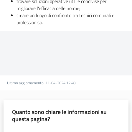
trovare soluzioni operative utili e condivise per
o
migliorare l'efficacia delle norme;
n
creare un luogo di confronto tra tecnici comunali e
a
professionisti.
l
e
R
i
c
o
s
t
r
Ultimo aggiornamento
:
11-04-2024 12:48
u
z
i
o
Quanto sono chiare le informazioni su
n
questa pagina?
i
Valuta da 1 a 5 stelle