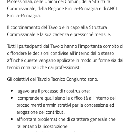
Professionali, delle Unioni dei Comuni, della Struttura
Commissariale, della Regione Emilia-Romagna e di ANCI
Monitoraggio
Emilia-Romagna.
Il coordinamento del Tavolo è in capo alla Struttura
Commissariale e la sua cadenza è pressoché mensile.
Tutti i partecipanti del Tavolo hanno l'importante compito di
diffondere le decisioni condivise all'interno dello stesso
A
affinché queste vengano applicate in modo uniforme sia dai
g
tecnici comunali che dai professionisti.
e
Gli obiettivi del Tavolo Tecnico Congiunto sono:
n
z
agevolare il processo di ricostruzione;
i
comprendere quali siano le difficoltà all'interno dei
a
procedimenti amministrativi per la concessione ed
r
erogazione dei contributi;
e
affrontare problematiche di carattere generale che
g
rallentano la ricostruzione;
i