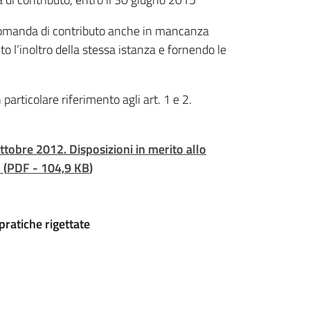
domanda di contributo anche in mancanza
 l’inoltro della stessa istanza e fornendo le
particolare riferimento agli art. 1 e 2.
ottobre 2012.
Disposizioni in merito allo
a
(
PDF
-
104,9 KB
)
pratiche rigettate