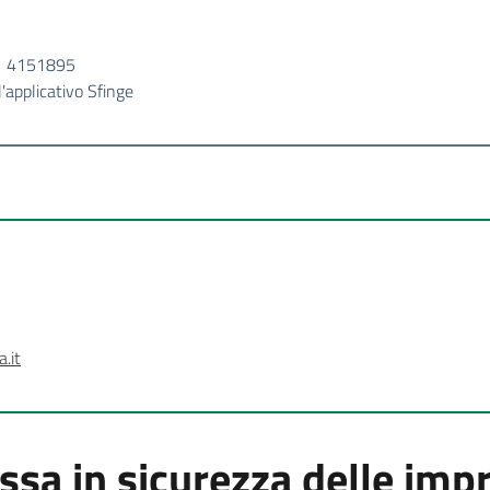
51 4151895
'applicativo Sfinge
.it
ssa in sicurezza delle imp