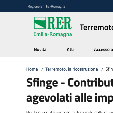
Vai al contenuto
Vai alla navigazione
Vai al footer
Regione Emilia-Romagna
Terremoto
Novità
Atti
Accesso a
Home
Terremoto, la ricostruzione
Sfin
/
/
Sfinge - Contribu
agevolati alle im
Per la presentazione delle domande delle diver