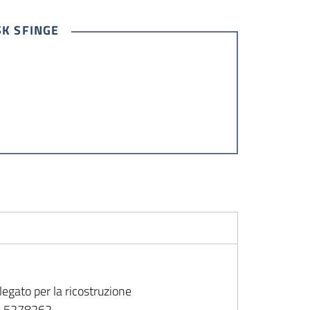
SK SFINGE
egato per la ricostruzione
51 5278262