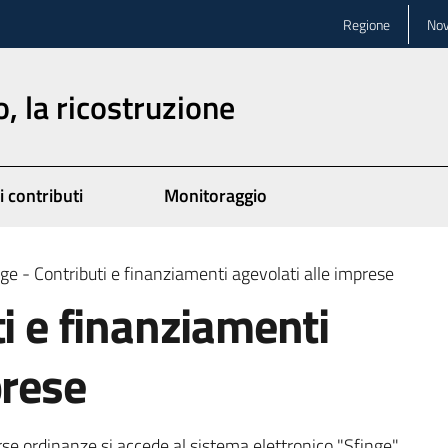
Regione
Nov
, la ricostruzione
i contributi
Monitoraggio
ge - Contributi e finanziamenti agevolati alle imprese
ti e finanziamenti
prese
se ordinanze si accede al sistema elettronico "Sfinge"