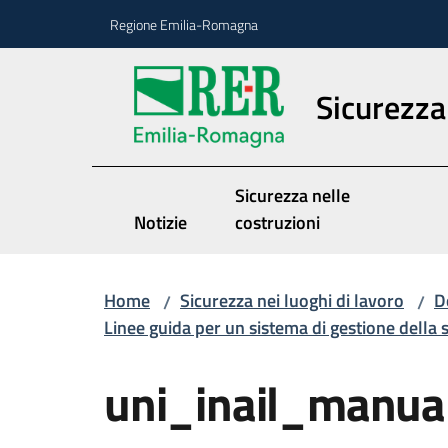
Vai al contenuto
Vai alla navigazione
Vai al footer
Regione Emilia-Romagna
Sicurezza 
Sicurezza nelle
Notizie
costruzioni
Home
Sicurezza nei luoghi di lavoro
D
/
/
Linee guida per un sistema di gestione della 
uni_inail_manua