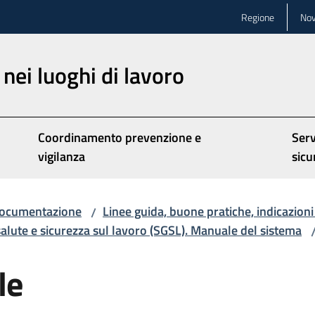
Regione
Nov
nei luoghi di lavoro
Coordinamento prevenzione e
Serv
vigilanza
sicu
ocumentazione
Linee guida, buone pratiche, indicazioni
/
salute e sicurezza sul lavoro (SGSL). Manuale del sistema
le