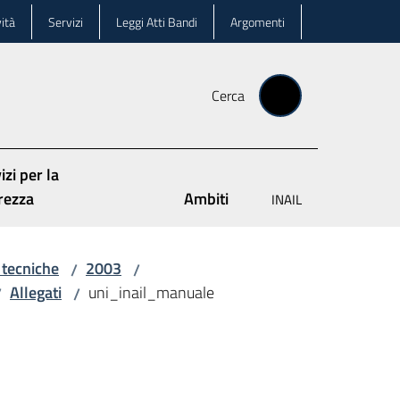
ità
Servizi
Leggi Atti Bandi
Argomenti
Cerca
izi per la
rezza
Ambiti
INAIL
 tecniche
2003
/
/
Allegati
uni_inail_manuale
/
/