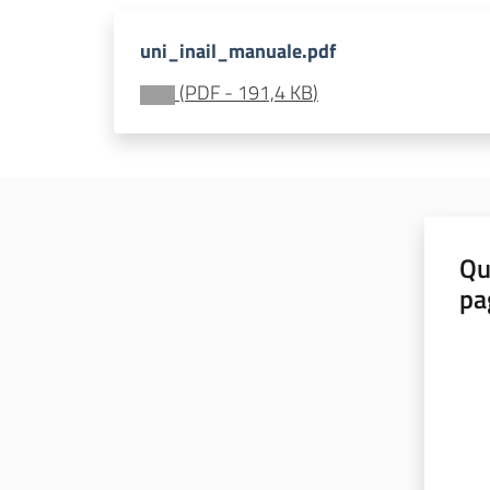
uni_inail_manuale.pdf
(
PDF
-
191,4 KB
)
Qu
pa
Valut