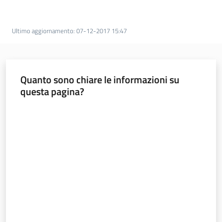
e
vigilanza
Ultimo aggiornamento
:
07-12-2017 15:47
Servizi
per
Quanto sono chiare le informazioni su
la
questa pagina?
sicurezza
Valuta da 1 a 5 stelle
Ambiti
INAIL