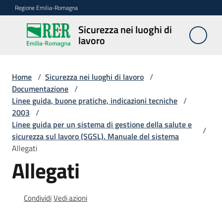
Vai al contenuto
Vai alla navigazione
Vai al footer
Regione Emilia-Romagna
Sicurezza nei luoghi di
Sicurezza
lavoro
nei
luoghi di
lavoro
Home
/
Sicurezza nei luoghi di lavoro
/
Documentazione
/
Linee guida, buone pratiche, indicazioni tecniche
/
2003
/
Notizie
Linee guida per un sistema di gestione della salute e
/
sicurezza sul lavoro (SGSL). Manuale del sistema
Sicurezza
Allegati
nelle
Allegati
costruzioni
Condividi
Vedi azioni
Coordinamento
prevenzione