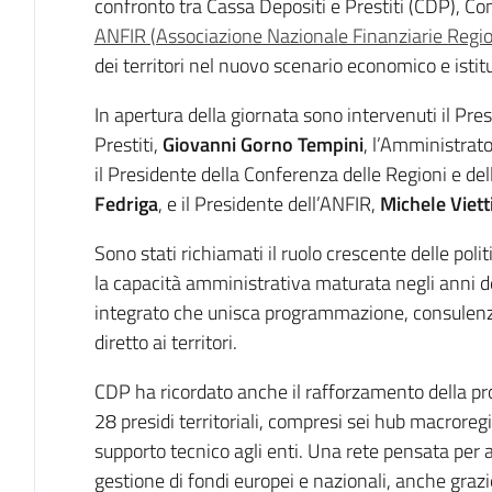
confronto tra Cassa Depositi e Prestiti (CDP), Co
ANFIR (Associazione Nazionale Finanziarie Regio
dei territori nel nuovo scenario economico e istit
In apertura della giornata sono intervenuti il Pre
Prestiti,
Giovanni Gorno Tempini
, l’Amministrat
il Presidente della Conferenza delle Regioni e d
Fedriga
, e il Presidente dell’ANFIR,
Michele Viett
Sono stati richiamati il ruolo crescente delle poli
la capacità amministrativa maturata negli anni d
integrato che unisca programmazione, consulenz
diretto ai territori.
CDP ha ricordato anche il rafforzamento della pro
28 presidi territoriali, compresi sei hub macroregio
supporto tecnico agli enti. Una rete pensata per 
gestione di fondi europei e nazionali, anche grazie