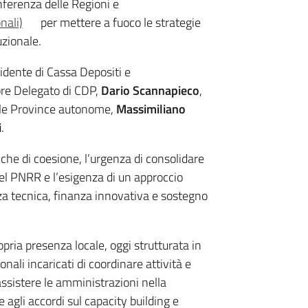
nferenza delle Regioni e
nali)
per mettere a fuoco le strategie
uzionale.
sidente di Cassa Depositi e
ore Delegato di CDP,
Dario Scannapieco
,
elle Province autonome,
Massimiliano
i
.
tiche di coesione, l’urgenza di consolidare
el PNRR e l’esigenza di un approccio
a tecnica, finanza innovativa e sostegno
pria presenza locale, oggi strutturata in
nali incaricati di coordinare attività e
assistere le amministrazioni nella
 agli accordi sul capacity building e