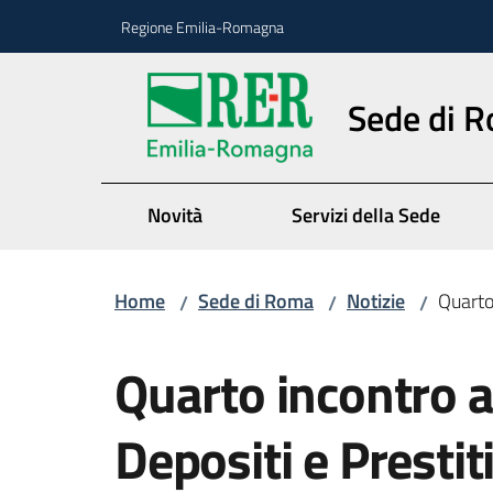
Vai al contenuto
Vai alla navigazione
Vai al footer
Regione Emilia-Romagna
Sede di 
Novità
Servizi della Sede
Home
Sede di Roma
Notizie
Quarto
/
/
/
Salta al contenuto
Quarto incontro 
Depositi e Prestit