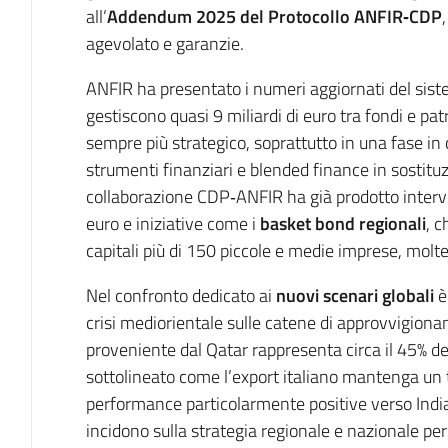
all’
Addendum 2025 del Protocollo ANFIR‑CDP
agevolato e garanzie.
ANFIR ha presentato i numeri aggiornati del siste
gestiscono quasi 9 miliardi di euro tra fondi e patr
sempre più strategico, soprattutto in una fase in 
strumenti finanziari e blended finance in sostitu
collaborazione CDP‑ANFIR ha già prodotto intervent
euro e iniziative come i
basket bond regionali
, 
capitali più di 150 piccole e medie imprese, molte 
Nel confronto dedicato ai
nuovi scenari globali
è
crisi mediorientale sulle catene di approvvigionam
proveniente dal Qatar rappresenta circa il 45% deg
sottolineato come l’export italiano mantenga un t
performance particolarmente positive verso India
incidono sulla strategia regionale e nazionale per