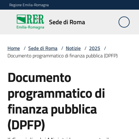
Vai al contenuto
Vai alla navigazione
Vai al footer
Regione Emilia-Romagna
Sede
Sede di Roma
di
Roma
Home
/
Sede di Roma
/
Notizie
/
2025
/
Documento programmatico di finanza pubblica (DPFP)
Novità
Documento
Salta al contenuto
programmatico di
Servizi
della
finanza pubblica
Sede
(DPFP)
Conferenze
interistituzionali