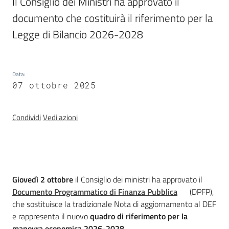
Il Consiglio dei Ministri ha approvato il 
documento che costituirà il riferimento per la 
Temi
Legge di Bilancio 2026-2028
Appuntamenti
Data
:
07 ottobre 2025
Condividi
Vedi azioni
Newsletter
Seguici
Introduzione
Giovedì 2 ottobre
il Consiglio dei ministri ha approvato il
su
Documento Programmatico di Finanza Pubblica
(DPFP),
che sostituisce la tradizionale Nota di aggiornamento al DEF
e rappresenta il nuovo
quadro di riferimento per la
manovra economica 2026-2028
.