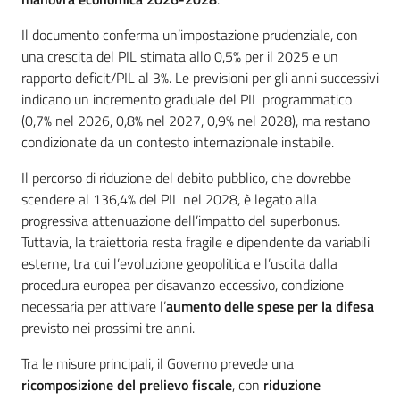
Il documento conferma un’impostazione prudenziale, con
una crescita del PIL stimata allo 0,5% per il 2025 e un
rapporto deficit/PIL al 3%. Le previsioni per gli anni successivi
Regione
indicano un incremento graduale del PIL programmatico
Emilia-
(0,7% nel 2026, 0,8% nel 2027, 0,9% nel 2028), ma restano
Romagna
condizionate da un contesto internazionale instabile.
Il percorso di riduzione del debito pubblico, che dovrebbe
Regione
scendere al 136,4% del PIL nel 2028, è legato alla
progressiva attenuazione dell’impatto del superbonus.
Novità
Tuttavia, la traiettoria resta fragile e dipendente da variabili
esterne, tra cui l’evoluzione geopolitica e l’uscita dalla
Servizi
procedura europea per disavanzo eccessivo, condizione
necessaria per attivare l’
aumento delle
spese per la difesa
Leggi Atti Bandi
previsto nei prossimi tre anni.
Tra le misure principali, il Governo prevede una
ricomposizione del prelievo fiscale
, con
riduzione