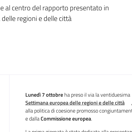
e al centro del rapporto presentato in 
elle regioni e delle città
Introduzione
Lunedì 7 ottobre
ha preso il via la ventiduesima
Settimana europea delle regioni e delle città
alla politica di coesione promosso congiuntamen
e dalla
Commissione europea
.
La prima giornata è stata dedicata alla presenta