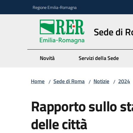
Vai al contenuto
Vai alla navigazione
Vai al footer
Regione Emilia-Romagna
Sede di 
Novità
Servizi della Sede
Home
Sede di Roma
Notizie
2024
/
/
/
Salta al contenuto
Rapporto sullo st
delle città