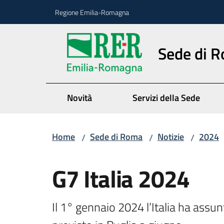
Vai al contenuto
Vai alla navigazione
Vai al footer
Regione Emilia-Romagna
Sede di 
Novità
Servizi della Sede
Home
Sede di Roma
Notizie
2024
/
/
/
Salta al contenuto
G7 Italia 2024
Il 1° gennaio 2024 l’Italia ha assunt