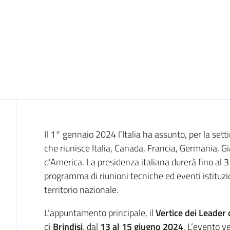
Introduzione
Il 1° gennaio 2024 l’Italia ha assunto, per la sett
che riunisce Italia, Canada, Francia, Germania, G
d’America. La presidenza italiana durerà fino al
programma di riunioni tecniche ed eventi istituzion
territorio nazionale.
L’appuntamento principale, il
Vertice dei Leader 
di
Brindisi
, dal
13 al 15 giugno 2024
. L’evento v