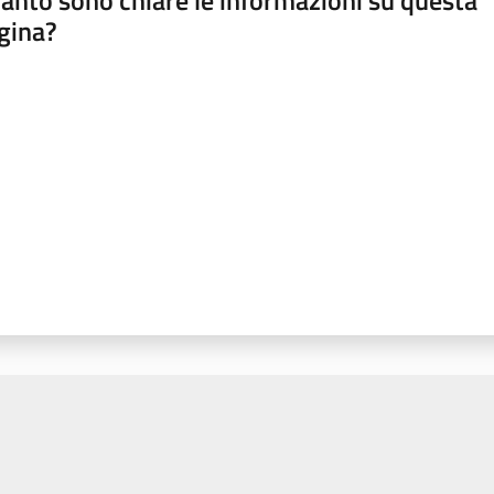
anto sono chiare le informazioni su questa
gina?
a da 1 a 5 stelle