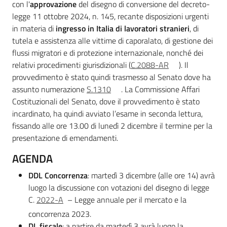
con l'
approvazione
del disegno di conversione del decreto-
legge 11 ottobre 2024, n. 145, recante disposizioni urgenti
in materia di
ingresso in Italia di lavoratori stranieri
, di
tutela e assistenza alle vittime di caporalato, di gestione dei
flussi migratori e di protezione internazionale, nonché dei
relativi procedimenti giurisdizionali (
C.2088-AR
). Il
provvedimento è stato quindi trasmesso al Senato dove ha
assunto numerazione
S.1310
. La Commissione Affari
Costituzionali del Senato, dove il provvedimento è stato
incardinato, ha quindi avviato l’esame in seconda lettura,
fissando alle ore 13.00 di lunedì 2 dicembre il termine per la
presentazione di emendamenti.
AGENDA
DDL Concorrenza
: martedì 3 dicembre (alle ore 14) avrà
luogo la discussione con votazioni del disegno di legge
C.
2022-A
– Legge annuale per il mercato e la
concorrenza 2023.
DL fiscale
: a partire da martedì 3 avrà luogo la