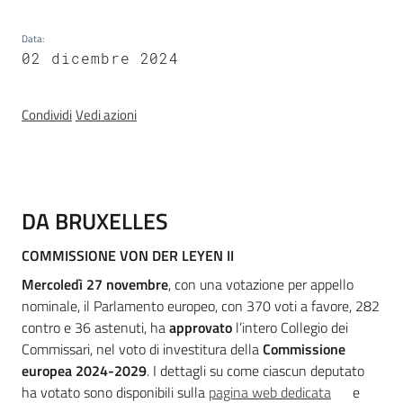
Temi
Data
:
02 dicembre 2024
Appuntamenti
Condividi
Vedi azioni
Introduzione
DA BRUXELLES
Newsletter
COMMISSIONE VON DER LEYEN II
Mercoledì 27 novembre
, con una votazione per appello
Seguici
nominale, il Parlamento europeo, con 370 voti a favore, 282
su
contro e 36 astenuti, ha
approvato
l’intero Collegio dei
Commissari, nel voto di investitura della
Commissione
europea 2024-2029
. I dettagli su come ciascun deputato
ha votato sono disponibili sulla
pagina web dedicata
e