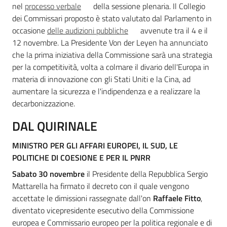
nel
processo verbale
della sessione plenaria.
Il Collegio
dei Commissari proposto è stato valutato dal Parlamento in
occasione
delle audizioni pubbliche
avvenute tra il 4 e il
12 novembre. La Presidente Von der Leyen ha annunciato
Regione
che la prima iniziativa della Commissione sarà una strategia
Emilia-
per la competitività, volta a colmare il divario dell'Europa in
Romagna
materia di innovazione con gli Stati Uniti e la Cina, ad
aumentare la sicurezza e l'indipendenza e a realizzare la
Regione
decarbonizzazione.
DAL QUIRINALE
Novità
MINISTRO PER GLI AFFARI EUROPEI, IL SUD, LE
Servizi
POLITICHE DI COESIONE E PER IL PNRR
Sabato 30 novembre
il Presidente della Repubblica Sergio
Leggi Atti Bandi
Mattarella ha firmato il decreto con il quale vengono
accettate le dimissioni rassegnate dall'on
Raffaele Fitto
,
diventato vicepresidente esecutivo della Commissione
europea e Commissario europeo per la politica regionale e di