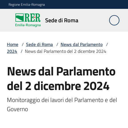
Vai al contenuto
Vai alla navigazione
Vai al footer
Regione Emilia-Romagna
Sede
Sede di Roma
di
Roma
Home
/
Sede di Roma
/
News dal Parlamento
/
2024
/
News dal Parlamento del 2 dicembre 2024
Novità
News dal Parlamento
Salta al contenuto
del 2 dicembre 2024
Servizi
della
Sede
Monitoraggio dei lavori del Parlamento e del 
Governo

Conferenze
interistituzionali