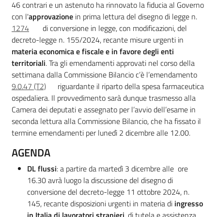
46 contrari e un astenuto ha rinnovato la fiducia al Governo
con l'
approvazione
in prima lettura del disegno di legge n.
1274
di conversione in legge, con modificazioni, del
decreto-legge n. 155/2024, recante misure urgenti in
materia economica e fiscale
e in favore degli enti
territoriali
. Tra gli emendamenti approvati nel corso della
settimana dalla Commissione Bilancio c’è l’emendamento
9.0.47 (T2)
riguardante il riparto della spesa farmaceutica
ospedaliera. Il provvedimento sarà dunque trasmesso alla
Camera dei deputati e assegnato per l’avvio dell’esame in
seconda lettura alla Commissione Bilancio, che ha fissato il
termine emendamenti per lunedì 2 dicembre alle 12.00.
AGENDA
DL flussi
: a partire da martedì 3 dicembre alle ore
16.30 avrà luogo la discussione del disegno di
conversione del decreto-legge 11 ottobre 2024, n.
145, recante disposizioni urgenti in materia di
ingresso
in Italia di lavoratori stranieri
, di tutela e assistenza