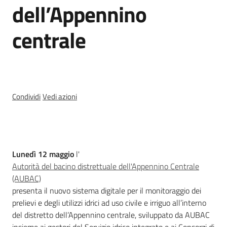
dell’Appennino
Temi
centrale
Appuntamenti
Menu selezionato
Condividi
Vedi azioni
Newsletter
Cos'è
Lunedì 12 maggio
l'
Autorità del bacino distrettuale dell'Appennino Centrale
Seguici
(AUBAC)
su
presenta il nuovo sistema digitale per il monitoraggio dei
prelievi e degli utilizzi idrici ad uso civile e irriguo all’interno
del distretto dell’Appennino centrale, sviluppato da AUBAC