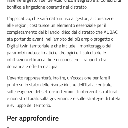
insieme ai gestori del Servizio idrico integrato e ai Consorzi di
bonifica e irrigazione operanti nel distretto.
L’applicativo, che sarà dato in uso ai gestori, ai consorzi e
alle regioni, costituisce un elemento essenziale per il
Regione
completamento del bilancio idrico del distretto che AUBAC
Emilia-
sta portando avanti nell’ambito del più ampio progetto di
Romagna
Digital twin territoriale e che include il monitoraggio dei
parametri meteoclimatici e idrologici e il calcolo delle
Regione
infiltrazioni efficaci al fine di conoscere il rapporto tra
domanda e offerta d’acqua.
Novità
L’evento rappresenterà, inoltre, un'occasione per fare il
punto sullo stato delle risorse idriche dell’Italia centrale,
Servizi
sulle esigenze del settore in termini di interventi strutturali
e non strutturali, sulla governance e sulle strategie di tutela
Leggi Atti Bandi
e sviluppo del territorio.
Per approfondire