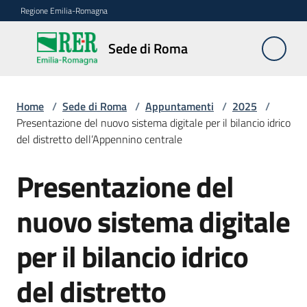
Vai al contenuto
Vai alla navigazione
Vai al footer
Regione Emilia-Romagna
Sede
Sede di Roma
di
Roma
Home
/
Sede di Roma
/
Appuntamenti
/
2025
/
Presentazione del nuovo sistema digitale per il bilancio idrico
del distretto dell’Appennino centrale
Novità
Presentazione del
Salta al contenuto
Servizi
nuovo sistema digitale
della
Sede
per il bilancio idrico
Conferenze
del distretto
interistituzionali