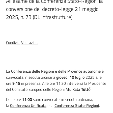
All'esame della Conferenza Stato-Regioni la 
conversione del decreto-legge 21 maggio 
Temi
2025, n. 73 (DL Infrastrutture)
Appuntamenti
Menu selezionato
Condividi
Vedi azioni
Newsletter
Cos'è
La
Conferenza delle Regioni e delle Province autonome
è
convocata in seduta ordinaria
giovedì 10 luglio
2025 alle
ore
9.15
in presenza. Alle ore 11.30 interverrà la Presidente
Seguici
del Comitato Europeo delle Regioni Ms.
Kata Tütt
ő.
su
Dalle ore
11:00
sono convocate, in seduta ordinaria
,
la
Conferenza Unificata
e la
Conferenza Stato-Regioni
.