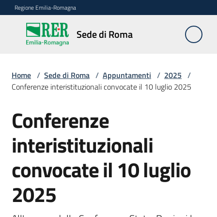
Vai al contenuto
Vai alla navigazione
Vai al footer
Regione Emilia-Romagna
Sede
Sede di Roma
di
Roma
Home
/
Sede di Roma
/
Appuntamenti
/
2025
/
Conferenze interistituzionali convocate il 10 luglio 2025
Novità
Conferenze
Salta al contenuto
interistituzionali
Servizi
della
convocate il 10 luglio
Sede
2025
Conferenze
interistituzionali