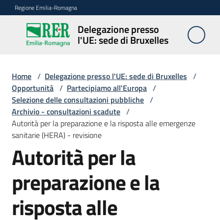
Vai al contenuto
Vai alla navigazione
Vai al footer
Regione Emilia-Romagna
Delegazione presso
Delegazione
l'UE: sede di Bruxelles
presso l'UE:
sede di
Bruxelles
Home
/
Delegazione presso l'UE: sede di Bruxelles
/
Opportunità
/
Partecipiamo all'Europa
/
Selezione delle consultazioni pubbliche
/
Archivio - consultazioni scadute
/
Novità
Autorità per la preparazione e la risposta alle emergenze
sanitarie (HERA) - revisione
Autorità per la
Ambiti
preparazione e la
Opportunità
risposta alle