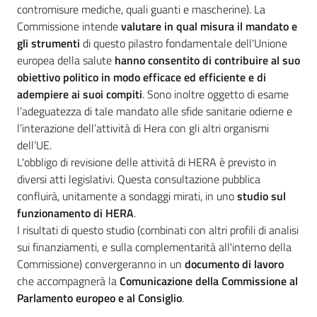
contromisure mediche, quali guanti e mascherine). La
Commissione intende
valutare in qual misura il mandato e
gli strumenti
di questo pilastro fondamentale dell'Unione
europea della salute
hanno consentito di contribuire al suo
obiettivo politico in modo efficace ed efficiente e di
adempiere ai suoi compiti
. Sono inoltre oggetto di esame
l’adeguatezza di tale mandato alle sfide sanitarie odierne e
l’interazione dell’attività di Hera con gli altri organismi
dell’UE.
L'obbligo di revisione delle attività di HERA è previsto in
Regione
diversi atti legislativi. Questa consultazione pubblica
Emilia-
confluirà, unitamente a sondaggi mirati, in uno
studio sul
Romagna
funzionamento di HERA
.
I risultati di questo studio (combinati con altri profili di analisi
Regione
sui finanziamenti, e sulla complementarità all'interno della
Commissione) convergeranno in un
documento di lavoro
Novità
che accompagnerà la
Comunicazione della Commissione al
Parlamento europeo e al Consiglio
.
Servizi