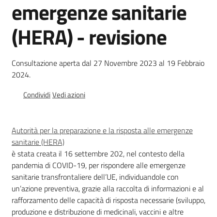
emergenze sanitarie
Chi
siamo
(HERA) - revisione
Consultazione aperta dal 27 Novembre 2023 al 19 Febbraio
2024.
Condividi
Vedi azioni
Europass
-
Sede
Autorità per la preparazione e la risposta alle emergenze
di
sanitarie (HERA)
Parma
è stata creata il 16 settembre 202, nel contesto della
pandemia di COVID-19, per rispondere alle emergenze
sanitarie transfrontaliere dell’UE, individuandole con
Seguici
un’azione preventiva, grazie alla raccolta di informazioni e al
su
rafforzamento delle capacità di risposta necessarie (sviluppo,
produzione e distribuzione di medicinali, vaccini e altre