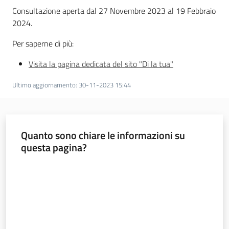
Consultazione aperta dal 27 Novembre 2023 al 19 Febbraio
Leggi Atti Bandi
2024.
Per saperne di più:
Visita la pagina dedicata del sito "Di la tua"
Argomenti
Ultimo aggiornamento
:
30-11-2023 15:44
Quanto sono chiare le informazioni su
questa pagina?
Valuta da 1 a 5 stelle