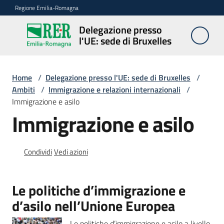
Vai al contenuto
Vai alla navigazione
Vai al footer
Regione Emilia-Romagna
Delegazione presso
Delegazione
l'UE: sede di Bruxelles
presso l'UE:
sede di
Bruxelles
Home
/
Delegazione presso l'UE: sede di Bruxelles
/
Ambiti
/
Immigrazione e relazioni internazionali
/
Immigrazione e asilo
Immigrazione e asilo
Novità
Condividi
Vedi azioni
Ambiti
Le politiche d’immigrazione e
Opportunità
d’asilo nell’Unione Europea
Le politiche d’immigrazione e asilo a livello