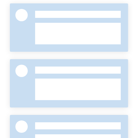
-
-
-