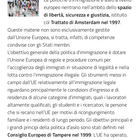
Chi
europeo rientrano nell’ambito dello
spazio
siamo
di libertà, sicurezza e giustizia,
istituito
col
Trattato di Amsterdam nel 1997
.
Queste materie non sono esclusivamente gestite
dall’Unione Europea, si tratta, infatti, di competenze
condivise con gli Stati membri.
L'obiettivo generale della politica d’immigrazione è dotare
l'Unione Europea di regole e procedure comuni per
Europass
l’accoglienza degli immigrati in situazione di legalità e nella
-
lotta contro l'immigrazione illegale. Gli strumenti messi in
Sede
campo dall’UE relativamente all’immigrazione legale
di
riguardano principalmente le condizioni d’ingresso e di
Parma
residenza di alcune categorie d’immigrati, quali i lavoratori
altamente qualificati, gli studenti e i ricercatori, le persone
che si recano nell’UE per motivi di ricongiungimento
familiare e i residenti di lungo periodo. Gli obiettivi principali e
Seguici
i grandi principi della politica d’asilo sono stati definiti nel
su
Consiglio Europeo di Tampere nel 1999
. L’UE ha operato,