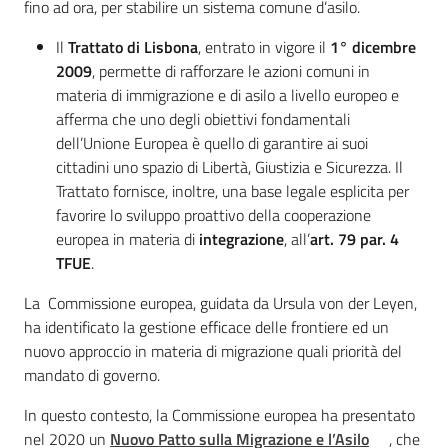
fino ad ora, per stabilire un sistema comune d’asilo.
Il
Trattato di Lisbona
, entrato in vigore il
1° dicembre
2009
, permette di rafforzare le azioni comuni in
materia di immigrazione e di asilo a livello europeo e
afferma che uno degli obiettivi fondamentali
dell’Unione Europea è quello di garantire ai suoi
cittadini uno spazio di Libertà, Giustizia e Sicurezza. Il
Trattato fornisce, inoltre, una base legale esplicita per
favorire lo sviluppo proattivo della cooperazione
europea in materia di
Regione
integrazione
, all’
art. 79 par. 4
Emilia-
TFUE
.
Romagna
La Commissione europea, guidata da Ursula von der Leyen,
ha identificato la gestione efficace delle frontiere ed un
Regione
nuovo approccio in materia di migrazione quali priorità del
mandato di governo.
Novità
In questo contesto, la Commissione europea ha presentato
Servizi
nel 2020 un
Nuovo Patto sulla Migrazione e l’Asilo
, che